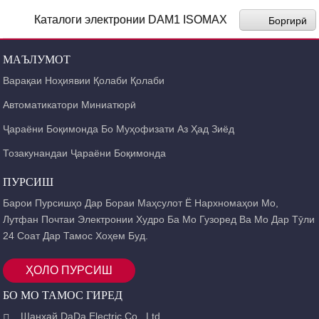
Каталоги электронии DAM1 ISOMAX
Боргирӣ
МАЪЛУМОТ
Варақаи Ноҳиявии Қолаби Қолаби
Автоматикатори Миниатюрӣ
Ҷараёни Боқимонда Бо Муҳофизати Аз Ҳад Зиёд
Тозакунандаи Ҷараёни Боқимонда
ПУРСИШ
Барои Пурсишҳо Дар Бораи Маҳсулот Ё Нархномаҳои Мо,
Лутфан Почтаи Электронии Худро Ба Мо Гузоред Ва Мо Дар Тӯли
24 Соат Дар Тамос Хоҳем Буд.
ҲОЛО ПУРСИШ
БО МО ТАМОС ГИРЕД
Шанхай DaDa Electric Co., Ltd.