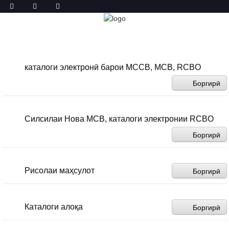
ЗЕРКАШӢ
ХОНА
ДАР БОРАИ МО
БОРГИРӢ
каталоги электронӣ барои MCCB, MCB, RCBO
Боргирӣ
Силсилаи Нова MCB, каталоги электронии RCBO
Боргирӣ
Рисолаи маҳсулот
Боргирӣ
Каталоги алоқа
Боргирӣ