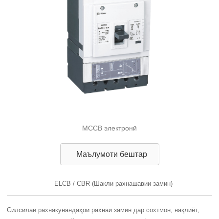
MCCB электронӣ
Маълумоти бештар
ELCB / CBR (Шакли рахнашавии замин)
Силсилаи рахнакунандаҳои рахнаи замин дар сохтмон, нақлиёт,