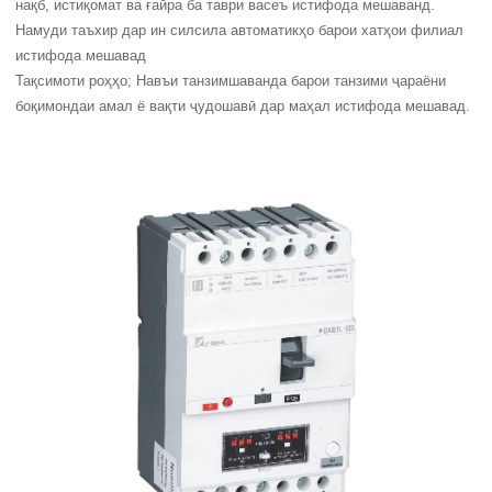
нақб, истиқомат ва ғайра ба таври васеъ истифода мешаванд.
Намуди таъхир дар ин силсила автоматикҳо барои хатҳои филиал
истифода мешавад
Тақсимоти роҳҳо; Навъи танзимшаванда барои танзими ҷараёни
боқимондаи амал ё вақти ҷудошавӣ дар маҳал истифода мешавад.