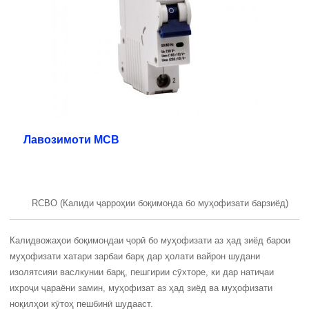
Лавозимоти MCB
RCBO (Калиди ҷарроҳии боқимонда бо муҳофизати барзиёд)
Калидвожаҳои боқимондаи ҷорӣ бо муҳофизати аз ҳад зиёд барои
муҳофизати хатари зарбаи барқ ​​дар ҳолати вайрон шудани
изолятсияи васлкунии барқ, пешгирии сӯхторе, ки дар натиҷаи
ихроҷи ҷараёни замин, муҳофизат аз ҳад зиёд ва муҳофизати
ноқилҳои кӯтоҳ пешбинӣ шудааст.