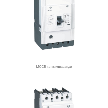
MCCB танзимшаванда