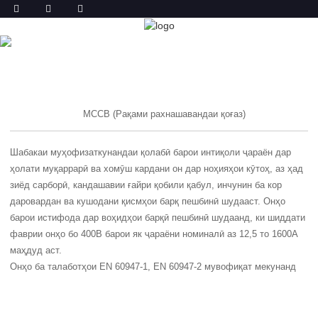
МАҲСУЛОТ
ХОНА
МАҲСУЛОТ
MCCB (Рақами рахнашавандаи қоғаз)
Шабакаи муҳофизаткунандаи қолабӣ барои интиқоли ҷараён дар
ҳолати муқаррарӣ ва хомӯш кардани он дар ноҳияҳои кӯтоҳ, аз ҳад
зиёд сарборӣ, кандашавии ғайри қобили қабул, инчунин ба кор
даровардан ва кушодани қисмҳои барқ ​​пешбинӣ шудааст. Онҳо
барои истифода дар воҳидҳои барқӣ пешбинӣ шудаанд, ки шиддати
фаврии онҳо бо 400В барои як ҷараёни номиналӣ аз 12,5 то 1600А
маҳдуд аст.
Онҳо ба талаботҳои EN 60947-1, EN 60947-2 мувофиқат мекунанд