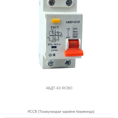
АБДТ-63 RCBO
RCCB (Тозакунандаи ҷараёни боқимонда)