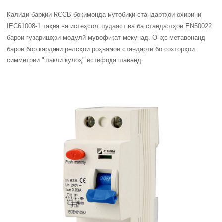
Калиди барқии RCCB боқимонда мутобиқи стандартҳои охирини
IEC61008-1 таҳия ва истеҳсол шудааст ва ба стандартҳои EN50022
барои гузаришҳои модулӣ мувофиқат мекунад. Онҳо метавонанд
барои бор кардани релсҳои роҳнамои стандартӣ бо сохторҳои
симметрии "шакли кулоҳ" истифода шаванд.