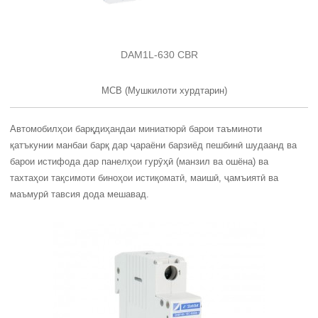
DAM1L-630 CBR
MCB (Мушкилоти хурдтарин)
Автомобилҳои барқдиҳандаи миниатюрӣ барои таъминоти
қатъкунии манбаи барқ ​​дар ҷараёни барзиёд пешбинӣ шудаанд ва
барои истифода дар панелҳои гурӯҳӣ (манзил ва ошёна) ва
тахтаҳои тақсимоти биноҳои истиқоматӣ, маишӣ, ҷамъиятӣ ва
маъмурӣ тавсия дода мешавад.