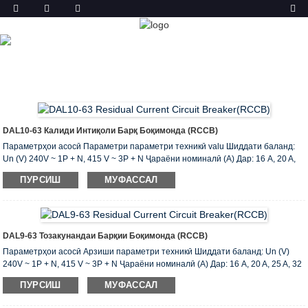
МАҲСУЛОТ
ХОНА
МАҲСУЛОТ
ТОЗАКУНАНДАИ ҶАРАЁНИ
БОҚИМОНДА (ELCB & RCCB)
DAL10-63 Калиди Интиқоли Барқ ​​боқимонда (RCCB)
Параметрҳои асосӣ Параметри параметри техникӣ valu Шиддати баланд:
Un (V) 240V ~ 1P + N, 415 V ~ 3P + N Ҷараёни номиналӣ (A) Дар: 16 A, 20 A,
25 A, 32 A, A, 40 то 50 A , 63 A Ҷараёни боқимондаи кории боқимонда I (A):
ПУРСИШ
МУФАССАЛ
0.03,0.1,0.3 Шумораи 1 p + N, 3 p + N AC, навъи мувофиқи ҳолати корӣ бо dc
shunt Таъхири навъи S навъи Баҳои маҳдуд ҳозираи Inc (A): 6000 Номгӯи
маҳдудкунандаи боқимондаи ҷараёни кӯтоҳи кӯтоҳ I c (A): 6000
Коммутатсионӣ ва иқтидори шикастани Im (A): 500 (Дар 50A), ...
DAL9-63 Тозакунандаи Барқии Боқимонда (RCCB)
Параметрҳои асосӣ Арзиши параметри техникӣ Шиддати баланд: Un (V)
240V ~ 1P + N, 415 V ~ 3P + N Ҷараёни номиналӣ (A) Дар: 16 A, 20 A, 25 A, 32
A, A, 40 то 50 A , 63 A Ҷараёни боқимондаи кории боқимонда I (A): 0.03,0.1,0.3
ПУРСИШ
МУФАССАЛ
Шумораи 1 p + N, 3 p + N AC, навъи мувофиқи ҳолати корӣ бо dc shunt
Таъхири навъи S навъи Баҳои маҳдуд ҳозираи Inc (A): 6000 Номгӯи