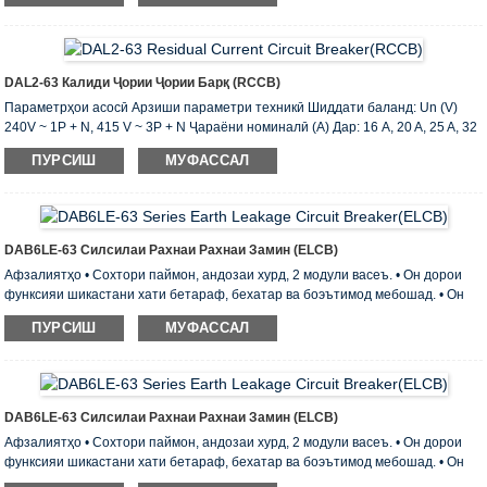
Таъхири навъи S навъи Баҳои маҳдуд ҳозираи Inc (A): 6000 Номгӯи
маҳдудкунандаи боқимондаи ҷараёни кӯтоҳи кӯтоҳ I c (A): 6000
Коммутатсионӣ ва иқтидори шикастани Im (A): 500 (Дар 50A) ...
DAL2-63 Калиди Ҷории Ҷории Барқ ​​(RCCB)
Параметрҳои асосӣ Арзиши параметри техникӣ Шиддати баланд: Un (V)
240V ~ 1P + N, 415 V ~ 3P + N Ҷараёни номиналӣ (A) Дар: 16 A, 20 A, 25 A, 32
A, A, 40 то 50 A , 63 A Ҷараёни боқимондаи кории боқимонда I (A): 0.03,0.1,0.3
ПУРСИШ
МУФАССАЛ
Шумораи 1 p + N, 3 p + N AC, навъи мувофиқи ҳолати корӣ бо dc shunt
Таъхири навъи S навъи Баҳои маҳдуд ҳозираи Inc (A): 6000 Номгӯи
маҳдудкунандаи боқимондаи ҷараёни кӯтоҳи кӯтоҳ I c (A): 6000
Коммутатсионӣ ва иқтидори шикастани Im (A): 500 (Дар 50A) ...
DAB6LE-63 Силсилаи Рахнаи Рахнаи Замин (ELCB)
Афзалиятҳо • Сохтори паймон, андозаи хурд, 2 модули васеъ. • Он дорои
функсияи шикастани хати бетараф, бехатар ва боэътимод мебошад. • Он
дорои терминали дугона бо қобилияти мустаҳками пайвастшавӣ мебошад. •
ПУРСИШ
МУФАССАЛ
Он дорои нишондиҳандаи ҳолати тамос аст, барои муайян кардани ҳолати
тамос осон аст. • Бо аксессуарҳои гуногун истифода бурдан мумкин аст ва
барои муҳофизати барзиёд истифода мешаванд. Параметрҳои физикии
DAB6LE-63 Дастгоҳи ҷории боқимонда Стандарти мутобиқат: IEC61009
(EN61009) ва GB16917.1 Ҳассосият: навъи А, навъи AC Rel ...
DAB6LE-63 Силсилаи Рахнаи Рахнаи Замин (ELCB)
Афзалиятҳо • Сохтори паймон, андозаи хурд, 2 модули васеъ. • Он дорои
функсияи шикастани хати бетараф, бехатар ва боэътимод мебошад. • Он
дорои терминали дугона бо қобилияти мустаҳками пайвастшавӣ мебошад. •