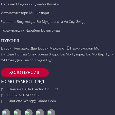
Варақаи Ноҳиявии Қолаби Қолаби
Автоматикатори Миниатюрӣ
Ҷараёни Боқимонда Бо Муҳофизати Аз Ҳад Зиёд
Тозакунандаи Ҷараёни Боқимонда
ПУРСИШ
Барои Пурсишҳо Дар Бораи Маҳсулот Ё Нархномаҳои Мо,
Лутфан Почтаи Электронии Худро Ба Мо Гузоред Ва Мо Дар Тӯли
24 Соат Дар Тамос Хоҳем Буд.
ҲОЛО ПУРСИШ
БО МО ТАМОС ГИРЕД
Шанхай DaDa Electric Co., Ltd.
0086-15167477792
Charlotte.weng@cdada.com