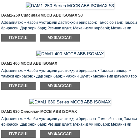
васлкунии онтан иборат аст. • Бо ёрии тазиқи махсус 125 ва 160 адад onta
DIN-rail насб карда мешавад. • Вазн ва г ...
DAM1-250 Силсилаи MCCB ABB ISOMAX S3
Афзалиятҳо • Насби мустақили дастгоҳҳои ёрирасон: Тамос бо занг; Тамоси
ёрирасон; Дар зери барқ; Резиши шунт; Механизми корбарӣ; Механизми
фаъолияти барқӣ; Дастгоҳи васлшаванда; Дастгоҳи баровардашуда;. •
ПУРСИШ
МУФАССАЛ
Маҷмӯаи стандартии ҳар як рахнакунанда аз пайвастани шинаҳо ё лӯлаҳои
кабелӣ, сепараторҳои фаза, маҷмӯи винтҳо ва чормағзҳо барои панели
васлкунии онтан иборат аст. • Бо ёрии тазиқи махсус 125 ва 160 адад onta
DIN-rail насб карда мешавад. • Вазн ...
DAM1 400 MCCB ABB ISOMAX
Афзалиятҳо • Насби мустақили дастгоҳҳои ёрирасон: • Тамоси зангдор; •
тамоси ёрирасон; • Дар зери барқ; • Раҳоии шунт; • Механизми фаъолиятро
идора кунед; • Механизми фаъолияти барқӣ; • Дастгоҳи васлшаванда; •
ПУРСИШ
МУФАССАЛ
Дастгоҳи кашидан ;. • Маҷмӯаи стандартии ҳар як рахнакунанда аз
пайвастани шинаҳо ё лӯлаҳои кабелӣ, сепараторҳои фаза, маҷмӯи винтҳо
ва чормағзҳо барои васлкунии он иборат аст • панели насб. • Бо ёрии қубури
махсуси 125 ва 160 адад ont • DIN-рельс насб кардан мумкин аст. • Вей ...
DAM1 630 Силсилаи MCCB ABB ISOMAX
Афзалиятҳо • Насби мустақили дастгоҳҳои ёрирасон: Тамос бо занг; Тамоси
ёрирасон; Дар зери барқ; Резиши шунт; Механизми корбарӣ; Механизми
фаъолияти барқӣ; Дастгоҳи васлшаванда; Дастгоҳи баровардашуда;. •
ПУРСИШ
МУФАССАЛ
Маҷмӯаи стандартии ҳар як рахнакунанда аз пайвастани шинаҳо ё лӯлаҳои