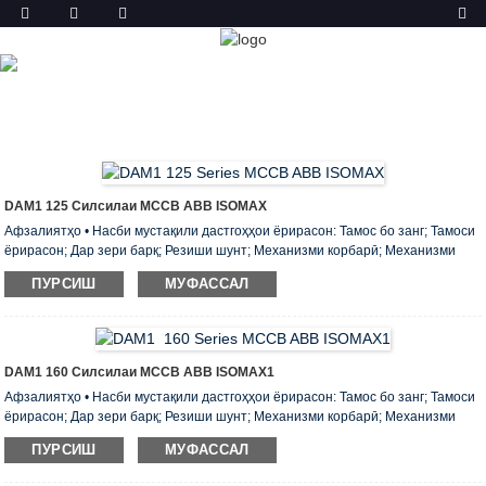
МАҲСУЛОТ
ХОНА
МАҲСУЛОТ
ШАКЛИ РАХНАШУДАИ
ҚОЛАБИ (MCCB)
DAM1 РАХНАКУНАНДАИ
ПАРВАНДАИ ҚОЛАБИ
DAM1 ISOMAX S СИЛСИЛАИ
MCCB
DAM1 125 Силсилаи MCCB ABB ISOMAX
Афзалиятҳо • Насби мустақили дастгоҳҳои ёрирасон: Тамос бо занг; Тамоси
ёрирасон; Дар зери барқ; Резиши шунт; Механизми корбарӣ; Механизми
фаъолияти барқӣ; Дастгоҳи васлшаванда; Дастгоҳи баровардашуда;. •
ПУРСИШ
МУФАССАЛ
Маҷмӯаи стандартии ҳар як рахнакунанда аз пайвастани шинаҳо ё лӯлаҳои
кабелӣ, ҷудосозҳои фаза, маҷмӯи винтҳо ва чормағзҳо барои ҷойгиркунии он
ба панели васлкунӣ иборат аст. • Бо ёрии қубурчаи махсуси 125 ва 160
ададро ба DIN-рельс насб кардан мумкин аст ....
DAM1 160 Силсилаи MCCB ABB ISOMAX1
Афзалиятҳо • Насби мустақили дастгоҳҳои ёрирасон: Тамос бо занг; Тамоси
ёрирасон; Дар зери барқ; Резиши шунт; Механизми корбарӣ; Механизми
фаъолияти барқӣ; Дастгоҳи васлшаванда; Дастгоҳи баровардашуда;. •
ПУРСИШ
МУФАССАЛ
Маҷмӯаи стандартии ҳар як рахнакунанда аз пайвастани шинаҳо ё лӯлаҳои
кабелӣ, сепараторҳои фаза, маҷмӯи винтҳо ва чормағзҳо барои панели