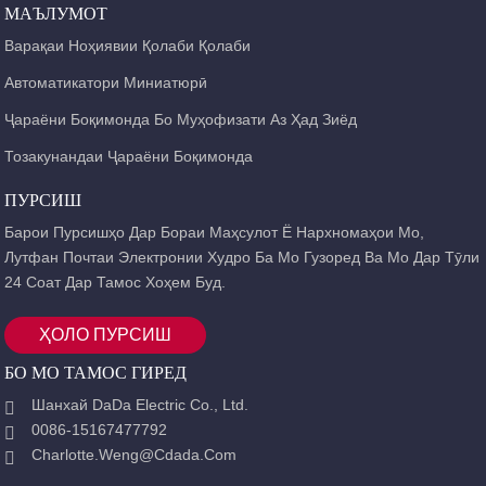
МАЪЛУМОТ
Варақаи Ноҳиявии Қолаби Қолаби
Автоматикатори Миниатюрӣ
Ҷараёни Боқимонда Бо Муҳофизати Аз Ҳад Зиёд
Тозакунандаи Ҷараёни Боқимонда
ПУРСИШ
Барои Пурсишҳо Дар Бораи Маҳсулот Ё Нархномаҳои Мо,
Лутфан Почтаи Электронии Худро Ба Мо Гузоред Ва Мо Дар Тӯли
24 Соат Дар Тамос Хоҳем Буд.
ҲОЛО ПУРСИШ
БО МО ТАМОС ГИРЕД
Шанхай DaDa Electric Co., Ltd.
0086-15167477792
Charlotte.weng@cdada.com