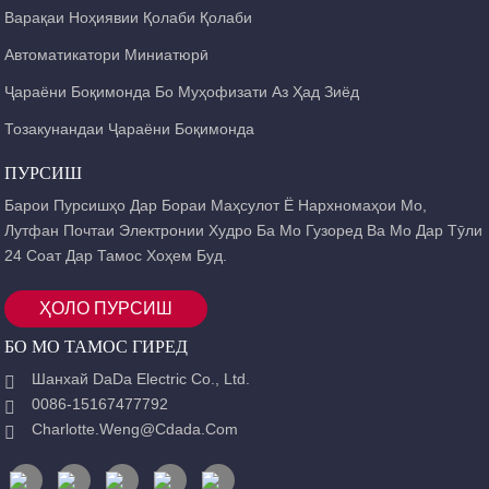
Варақаи Ноҳиявии Қолаби Қолаби
Автоматикатори Миниатюрӣ
Ҷараёни Боқимонда Бо Муҳофизати Аз Ҳад Зиёд
Тозакунандаи Ҷараёни Боқимонда
ПУРСИШ
Барои Пурсишҳо Дар Бораи Маҳсулот Ё Нархномаҳои Мо,
Лутфан Почтаи Электронии Худро Ба Мо Гузоред Ва Мо Дар Тӯли
24 Соат Дар Тамос Хоҳем Буд.
ҲОЛО ПУРСИШ
БО МО ТАМОС ГИРЕД
Шанхай DaDa Electric Co., Ltd.
0086-15167477792
Charlotte.weng@cdada.com