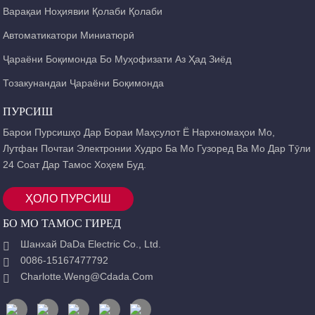
Варақаи Ноҳиявии Қолаби Қолаби
Автоматикатори Миниатюрӣ
Ҷараёни Боқимонда Бо Муҳофизати Аз Ҳад Зиёд
Тозакунандаи Ҷараёни Боқимонда
ПУРСИШ
Барои Пурсишҳо Дар Бораи Маҳсулот Ё Нархномаҳои Мо,
Лутфан Почтаи Электронии Худро Ба Мо Гузоред Ва Мо Дар Тӯли
24 Соат Дар Тамос Хоҳем Буд.
ҲОЛО ПУРСИШ
БО МО ТАМОС ГИРЕД
Шанхай DaDa Electric Co., Ltd.
0086-15167477792
Charlotte.weng@cdada.com