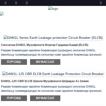
МАҲСУЛОТ
ХОНА
МАҲСУЛОТ
ШАКЛИ РАХНАШАВИИ ЗАМИН
(ELCB)
Силсилаи DAM1L Муҳофизати Ихроҷи Гардиши Барқӣ (ELCB)
Рақами боқимондаи ҷараёни боқимондаи (шоридан) силсилаи DAM1L
(минбаъд тасмимдиҳанда) як силсилаи нави ҷараёни боқимонда (резиши)
аст, ки бо истифодаи тарҳи стандарти байналмилалӣ ва технологияи
ПУРСИШ
МУФАССАЛ
пешрафтаи истеҳсолӣ бомуваффақият таҳия шудааст.
Шакли муҳофизатии муҳофизатшуда
Шиддати изолятсияи номатлуби силсилаи ин силсила 400В (Инм камтар аз
160А) ва 690В (Инм аз 250А зиёд аст) мебошад, ки асосан барои AC 50Hz
истифода мешавад ва дар шабакаи тақсимоти барқ ​​бо ҷараёни 10A ~ 500A
DAM1L-125 CBR ELCB Шакли Муҳофизати Шоридан Аз Замин
ва шиддати номиналии кории 380V / 400V, барои тақсимоти нерӯи барқ ​​ва
Рақами боқимондаи ҷараёни боқимондаи (шоридан) силсилаи DAM1L
муҳофизати изофабори барқ ​​ва расиши кӯтоҳи хатҳо ва таҷҳизоти
(минбаъд тасмимдиҳанда) як силсилаи нави ҷараёни боқимонда (резиши)
энергетикӣ истифода мешавад.
аст, ки бо истифодаи тарҳи стандарти байналмилалӣ ва технологияи
ПУРСИШ
МУФАССАЛ
пешрафтаи истеҳсолӣ бомуваффақият таҳия шудааст.
Шакли муҳофизатии муҳофизатшуда