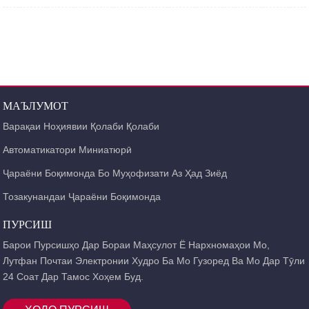
Шакли муҳофизатии муҳофизатшуда
Шиддати изолятсияи номатлуби силсилаи ин силсила 400В (Инм камтар аз
160А) ва 690В (Инм аз 250А зиёд аст) мебошад, ки асосан барои AC 50Hz
истифода мешавад ва дар шабакаи тақсимоти барқ ​​бо ҷараёни 10A ~ 500A
ва шиддати номиналии кории 380V / 400V, он барои тақсимоти нерӯи барқ ​​
ва муҳофизати изофабори барқ ​​ва расиши кӯтоҳи хатҳо ва таҷҳизоти барқӣ
истифода мешавад.Дар шароити муқаррарӣ, он инчунин метавонад барои
кам гузариши хатҳо истифода шавад.
МАЪЛУМОТ
Варақаи Ноҳиявии Қолаби Қолаби
Автоматикатори Миниатюрӣ
Ҷараёни Боқимонда Бо Муҳофизати Аз Ҳад Зиёд
Тозакунандаи Ҷараёни Боқимонда
ПУРСИШ
Барои Пурсишҳо Дар Бораи Маҳсулот Ё Нархномаҳои Мо,
Лутфан Почтаи Электронии Худро Ба Мо Гузоред Ва Мо Дар Тӯли
24 Соат Дар Тамос Хоҳем Буд.