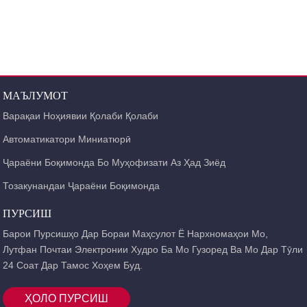
шабакаи тақсимоти барқ. Навъи мушаххас Рейтинги стандартии қувваи барқ
​​3-фазаи 50 / 60Hz дар категорияи AC-3 Диапазони ҷории ҷорӣ (A) ...
МАЪЛУМОТ
Варақаи Ноҳиявии Қолаби Қолаби
Автоматикатори Миниатюрӣ
Ҷараёни Боқимонда Бо Муҳофизати Аз Ҳад Зиёд
Тозакунандаи Ҷараёни Боқимонда
ПУРСИШ
Барои Пурсишҳо Дар Бораи Маҳсулот Ё Нархномаҳои Мо,
Лутфан Почтаи Электронии Худро Ба Мо Гузоред Ва Мо Дар Тӯли
24 Соат Дар Тамос Хоҳем Буд.
ҲОЛО ПУРСИШ