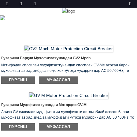
МАҲСУЛОТ
ХОНА
МАҲСУЛОТ
ШАКЛИ МУҲОФИЗАТИ
АВТОМОБИЛӢ (MPCB)
Гузариши Барқии Муҳофизаткунандаи GV2 Mpcb
Истифодаи силсилаи муҳофизаткунандаи силсилаи GV-Me асосан барои
муҳофизат аз ҳад зиёд ва ноқилҳои кӯтоҳи муҳаррик дар AC 50 / 60Hz, то
660V, занҷири 0,1-80A, ҳамчун стартери пуриқтидор барои оғоз ва қатъ
ПУРСИШ
МУФАССАЛ
кардани муҳаррик, дар зери бори AC3 ё муҳофизати аз ҳад зиёд ва
ноқилҳои кӯтоҳи ноҳиявӣ ва таҷҳизоти энергетикӣ дар шабакаи тақсимоти
барқ. Навъи мушаххас Рейтинги стандартии қувваи барқ ​​3-фазаи 50 / 60Hz
дар категорияи AC-3 Диапазони ҷории ҷорӣ (A) ...
Гузариши Муҳофизаткунандаи Моторҳои GV-M
Ариза GV силсилаи муҳофизатии муҳофизати автомобилӣ асосан барои
муҳофизат аз ҳад зиёд ва муҳофизати кӯтоҳи муҳаррик дар AC 50 / 60Hz, то
660V, занҷири 0.1-80A, ҳамчун стартери пуриқтидор барои оғоз ва қатъ
ПУРСИШ
МУФАССАЛ
кардани муҳаррик истифода мешавад, дар зери бори AC3 ё барои аз ҳад
зиёд ва муҳофизати ноқилҳои кӯтоҳи ноҳиявӣ ва таҷҳизоти энергетикӣ дар