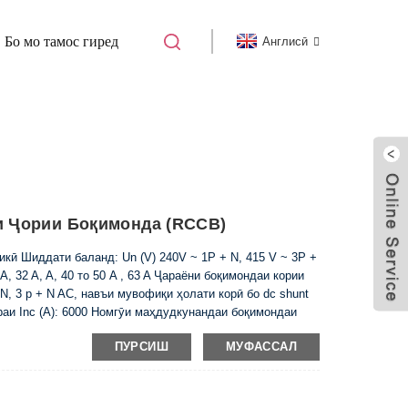
Бо мо тамос гиред
Англисӣ
DAL5-63 КАЛИДИ БАРҚ ​​БОҚИМОНДА
и Ҷории Боқимонда (RCCB)
кӣ Шиддати баланд: Un (V) 240V ~ 1P + N, 415 V ~ 3P +
A, 32 A, A, 40 то 50 A , 63 A Ҷараёни боқимондаи кории
+ N, 3 p + N AC, навъи мувофиқи ҳолати корӣ бо dc shunt
аи Inc (A): 6000 Номгӯи маҳдудкунандаи боқимондаи
сионӣ ва иқтидори шикастани Im (A): 500 (Дар 50A) ...
ПУРСИШ
МУФАССАЛ