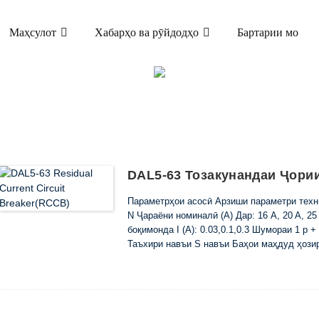
Маҳсулот
Хабарҳо ва рӯйдодҳо
Бартарии мо
МАҲСУЛОТ
ДАИ ҶАРАЁНИ БОҚИМОНДА (ELCB & RCCB)
DAL5-63 Тозакунандаи Ҷори
Параметрҳои асосӣ Арзиши параметри техни
N Ҷараёни номиналӣ (A) Дар: 16 A, 20 A, 25 
боқимонда I (A): 0.03,0.1,0.3 Шумораи 1 p 
Таъхири навъи S навъи Баҳои маҳдуд ҳозир
ҷараёни кӯтоҳи кӯтоҳ I c (A): 6000 Коммутат