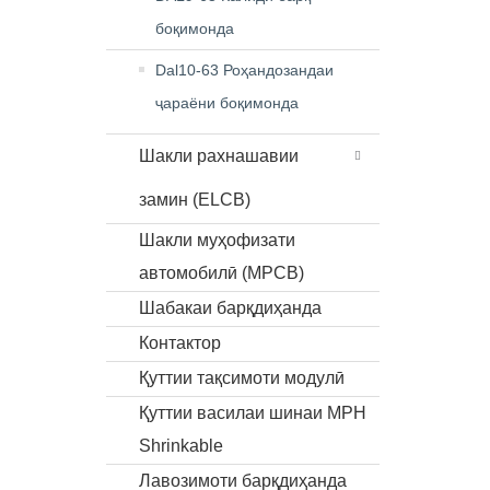
боқимонда
Dal10-63 Роҳандозандаи
ҷараёни боқимонда
Шакли рахнашавии
замин (ELCB)
Шакли муҳофизати
автомобилӣ (MPCB)
Шабакаи барқдиҳанда
Контактор
Қуттии тақсимоти модулӣ
Қуттии василаи шинаи MPH
Shrinkable
Лавозимоти барқдиҳанда