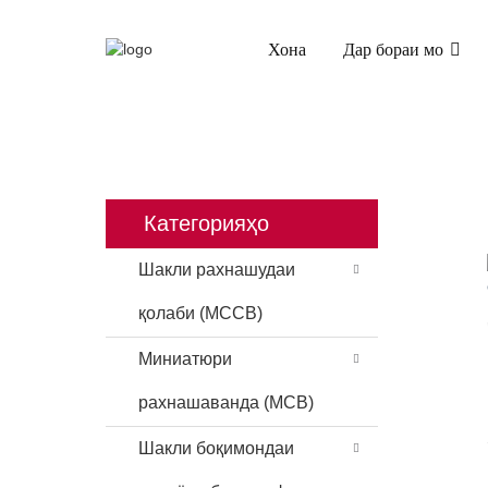
Хона
Дар бораи мо
ХОНА
МАҲСУЛОТ
ТОЗАКУНАН
Категорияҳо
Шакли рахнашудаи
қолаби (MCCB)
Миниатюри
рахнашаванда (MCB)
Шакли боқимондаи