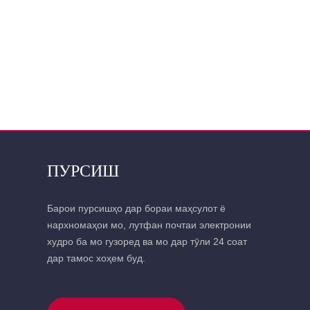
ПУРСИШ
Барои пурсишҳо дар бораи маҳсулот ё
нархномаҳои мо, лутфан почтаи электронии
худро ба мо гузоред ва мо дар тӯли 24 соат
дар тамос хоҳем буд.