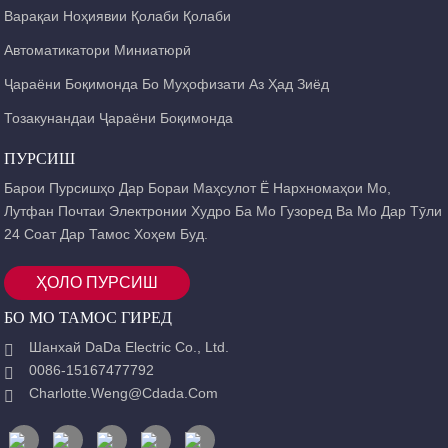
Варақаи Ноҳиявии Қолаби Қолаби
Автоматикатори Миниатюрӣ
Ҷараёни Боқимонда Бо Муҳофизати Аз Ҳад Зиёд
Тозакунандаи Ҷараёни Боқимонда
ПУРСИШ
Барои Пурсишҳо Дар Бораи Маҳсулот Ё Нархномаҳои Мо,
Лутфан Почтаи Электронии Худро Ба Мо Гузоред Ва Мо Дар Тӯли
24 Соат Дар Тамос Хоҳем Буд.
ҲОЛО ПУРСИШ
БО МО ТАМОС ГИРЕД
Шанхай DaDa Electric Co., Ltd.
0086-15167477792
Charlotte.weng@cdada.com