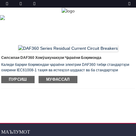
МАҲСУЛОТ
ХОНА
МАҲСУЛОТ
ТОЗАКУНАНДАИ ҶАРАЁНИ
БОҚИМОНДА (ELCB & RCCB)
DAF360
ТОЗАКУНАНДАИ ҶАРАЁНИ БОҚИМОНДА
Силсилаи DAF360 Хомӯшкунакҳои Ҷараёни Боқимонда
Калиди барқии боқимондаи ҷараёни электрии DAF360 тибқи стандартҳои
охирини IEC61008-1 таҳия ва истеҳсол шудааст ва ба стандартҳои
EN50022 барои гузаришҳои модулӣ мувофиқат мекунад. Онҳо метавонанд
ПУРСИШ
МУФАССАЛ
барои бор кардани релсҳои роҳнамои стандартӣ бо сохторҳои симметрии
"шакли кулоҳ" истифода шаванд.
МАЪЛУМОТ