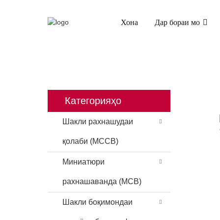
Хона
Дар бораи мо
ХОНА
МАҲСУЛОТ
ТОЗАКУНАНДАИ Ҷ
Категорияҳо
Шакли рахнашудаи
қолаби (MCCB)
Миниатюри
рахнашаванда (MCB)
Шакли боқимондаи