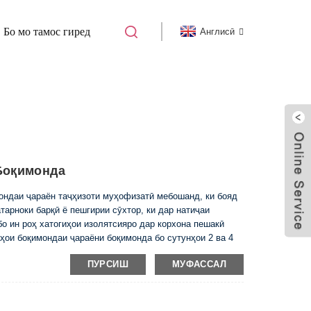
Бо мо тамос гиред
Англисӣ
-63 ТОЗАКУНАНДАИ ҶАРАЁНИ БОҚИМОНДА
Боқимонда
ндаи ҷараён таҷҳизоти муҳофизатӣ мебошанд, ки бояд
тарноки барқӣ ё пешгирии сӯхтор, ки дар натиҷаи
бо ин роҳ хатогиҳои изолятсияро дар корхона пешакӣ
ои боқимондаи ҷараёни боқимонда бо сутунҳои 2 ва 4
риояи меъёрҳои CE дар низоми кафолати сифат ISO
ПУРСИШ
МУФАССАЛ
рқ дорад ...