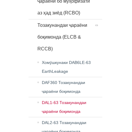
ҷараёни бо муҳофизати
аз ҳад зиёд (RCBO)
Тозакунандаи ҷараёни
боқимонда (ELCB &
RCCB)
Хомӯшкунаки DAB6LE-63
EarthLeakage
DAF360 Тозакунандаи
ҷараёни боқимонда
DAL1-63 Тозакунандаи
ҷараёни боқимонда
DAL2-63 Тозакунандаи
ҷараёни боқимонда