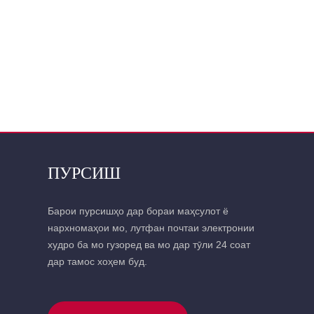
ПУРСИШ
Барои пурсишҳо дар бораи маҳсулот ё
нархномаҳои мо, лутфан почтаи электронии
худро ба мо гузоред ва мо дар тӯли 24 соат
дар тамос хоҳем буд.