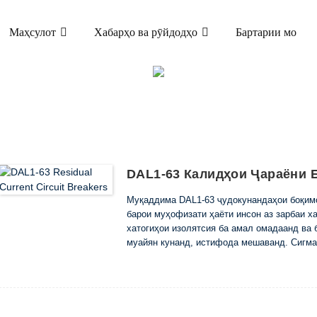
Маҳсулот
Хабарҳо ва рӯйдодҳо
Бартарии мо
МАҲСУЛОТ
АРАЁНИ БОҚИМОНДА (ELCB & RCCB)
DAL1
DAL1-63 Калидҳои Ҷараёни 
Муқаддима DAL1-63 ҷудокунандаҳои боқимо
барои муҳофизати ҳаёти инсон аз зарбаи ха
хатогиҳои изолятсия ба амал омадаанд ва 
муайян кунанд, истифода мешаванд. Сигмаҳ
мутобиқи стандарти IEC EN 61008-1 ва бо 
9001: 2008 истеҳсол карда мешаванд. Чӣ фа