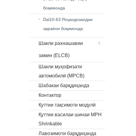
боқимонда
Dal10-63 Роҳандозандаи
ҷараёни боқимонда
Шакли рахнашавии
замин (ELCB)
Шакли муҳофизати
автомобилӣ (MPCB)
Шабакаи барқдиҳанда
Контактор
Қуттии тақсимоти модулӣ
Қуттии василаи шинаи MPH
Shrinkable
Лавозимоти барқдиҳанда