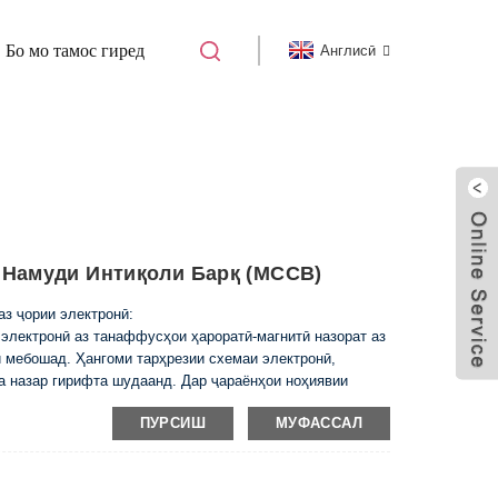
Бо мо тамос гиред
Англисӣ
ПАРВАНДАИ ҚОЛАБИ
НАВЪИ ЭЛЕКТРОНИИ
Намуди Интиқоли Барқ ​​(MCCB)
з ҷории электронӣ:
электронӣ аз танаффусҳои ҳароратӣ-магнитӣ назорат аз
ӣ мебошад. Ҳангоми тарҳрезии схемаи электронӣ,
а назар гирифта шудаанд. Дар ҷараёнҳои ноҳиявии
 электронии корӣ таъмин карда шудааст. Бо ин роҳ,
ПУРСИШ
МУФАССАЛ
 бартараф карда шуд. -Максимум, минимум, миёна ва ғ.
аҳои гуногуни вақт (шабона) гирифтан мумкин аст
даи ҷараёни кушкучини электронӣ хеле васеъ мебошанд.
даи васлкунанда ба васлкунанда васеъ истифода шавад.