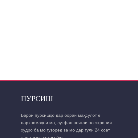
ПУРСИШ
Барои пурсишҳо дар бораи маҳсулот ё
нархномаҳои мо, лутфан почтаи электронии
худро ба мо гузоред ва мо дар тӯли 24 соат
дар тамос хоҳем буд.