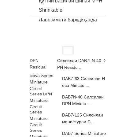
Қуттии василаи шинаи MPH
Shrinkable
Лавозимоти барқдиҳанда
Силсилаи DAB7LN-40 D
PN Residu ...
DAB7-63 Силсилаи Н
ова Miniatu ...
DAB7N-40 Силсилаи
DPN Miniatu ...
DAB7-125 Силсилаи
миниётураи C ...
DAB7 Series Miniature