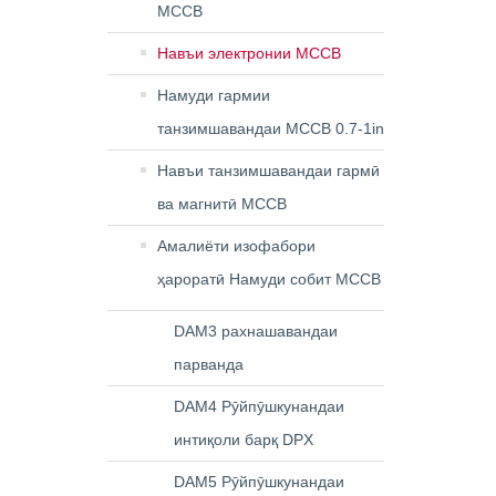
MCCB
Навъи электронии MCCB
Намуди гармии
танзимшавандаи MCCB 0.7-1in
Навъи танзимшавандаи гармӣ
ва магнитӣ MCCB
Амалиёти изофабори
ҳароратӣ Намуди собит MCCB
DAM3 рахнашавандаи
парванда
DAM4 Рӯйпӯшкунандаи
интиқоли барқ ​​DPX
DAM5 Рӯйпӯшкунандаи