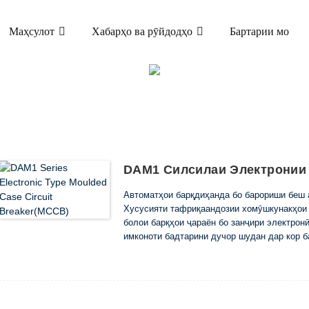
Маҳсулот
Хабарҳо ва рӯйдодҳо
Бартарии мо
МАҲСУЛОТ
 ҚОЛАБИ (MCCB)
DAM1 РАХНАКУНАНДАИ 
MCCB
DAM1 Силсилаи Электронии 
Автоматҳои барқдиҳанда бо барориши беш а
Хусусияти тафриқаандозии хомӯшкунакҳои 
болои барқҳои ҷараён бо занҷири электрон
имконоти бадтарини дучор шудан дар кор б
баланд, кушодани мустақим бидуни занҷири
эҳтимолияти нокомӣ дар занҷири электронӣ
Арзишҳои ҷараёни кашидашударо дар фосил
.Минтақаҳои фаврӣ ва фаврии танзимкунан
Ин хусусият имконият медиҳад, ки истифо