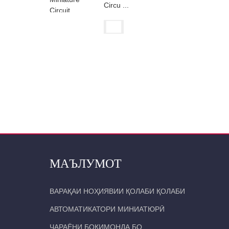
Circu ...
МАЪЛУМОТ
ВАРАҚАИ НОҲИЯВИИ ҚОЛАБИ ҚОЛАБИ
АВТОМАТИКАТОРИ МИНИАТЮРӢ
ҶАРАЁНИ БОҚИМОНДА БО