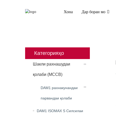
Хона
Дар бораи мо
ХОНА
МАҲСУЛОТ
ШАКЛИ РАХНАШУДАИ
Категорияҳо
Шакли рахнашудаи
қолаби (MCCB)
DAM1 рахнакунандаи
парвандаи қолаби
DAM1 ISOMAX S Силсилаи