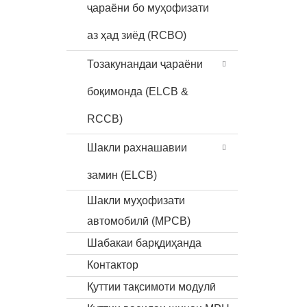
ҷараёни бо муҳофизати
аз ҳад зиёд (RCBO)
Тозакунандаи ҷараёни
боқимонда (ELCB &
RCCB)
Шакли рахнашавии
замин (ELCB)
Шакли муҳофизати
автомобилӣ (MPCB)
Шабакаи барқдиҳанда
Контактор
Қуттии тақсимоти модулӣ