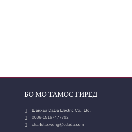
БО МО ТАМОС ГИРЕД
Шанхай DaDa Electric Co., Ltd.
0086-15167477792
charlotte.weng@cdada.com