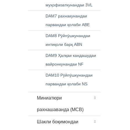
муҳофизаткунандаи 3VL
DAM7 рахнакунандаи
парвандаи қолаби ABE
DAM8 Рӯйпӯшкунандаи
интиқоли барқ ​​ABN
DAM9 Ҳалқаи кандашудаи
вайронкунандаи NF
DAM10 Рӯйпӯшкунандаи
парвандаи қолаби NS
Миниатюри
рахнашаванда (MCB)
Шакли боқимондаи