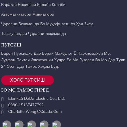
Варақаи Ноҳиявии Қолаби Қолаби
Автоматикатори Миниатюрӣ
Ҷараёни Боқимонда Бо Муҳофизати Аз Ҳад Зиёд
Тозакунандаи Ҷараёни Боқимонда
ПУРСИШ
Барои Пурсишҳо Дар Бораи Маҳсулот Ё Нархномаҳои Мо,
Лутфан Почтаи Электронии Худро Ба Мо Гузоред Ва Мо Дар Тӯли
24 Соат Дар Тамос Хоҳем Буд.
ҲОЛО ПУРСИШ
БО МО ТАМОС ГИРЕД
Шанхай DaDa Electric Co., Ltd.
0086-15167477792
Charlotte.weng@cdada.com