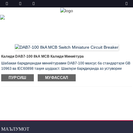
МАҲСУЛОТ
ХОНА
МАҲСУЛОТ
МИНИАТЮРИ
РАХНАШАВАНДА (MCB)
DAB7-100 МИНИАТЮРИ
АВТОМОБИЛӢ
Калиди DAB7-100 8kA MCB Калиди Миниётура
Шабакаи барқдиҳандаи миниётуравии DAB7-100 махсус ба стандартҳои GB
10963 ва IEC60898 таҳия шудааст. Шаклҳои барқдиҳанда аз устувории
барҷаста, муҳофизати ноқилҳои кӯтоҳ, муҳофизати изофаборӣ, вақти кӯтоҳи
ПУРСИШ
МУФАССАЛ
кушодан ва нишондиҳандаи баланди қобилияти шикастани ҳама дар як
тарҳи миниётура фахр мекунанд.
Автоматҳо барои муҳофизати аз ҳад зиёди контакторҳо, релеҳо ва дигар
таҷҳизоти барқӣ насб карда шудаанд.
Вазифаҳои асосӣ: муҳофизати ноқилҳои кӯтоҳ, муҳофизати изофабор ва
ҷудокунии барқ.
МАЪЛУМОТ