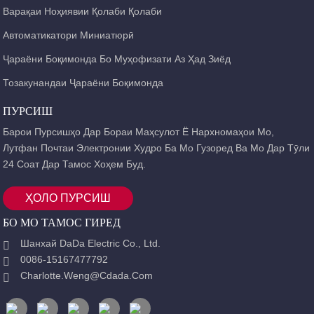
Варақаи Ноҳиявии Қолаби Қолаби
Автоматикатори Миниатюрӣ
Ҷараёни Боқимонда Бо Муҳофизати Аз Ҳад Зиёд
Тозакунандаи Ҷараёни Боқимонда
ПУРСИШ
Барои Пурсишҳо Дар Бораи Маҳсулот Ё Нархномаҳои Мо,
Лутфан Почтаи Электронии Худро Ба Мо Гузоред Ва Мо Дар Тӯли
24 Соат Дар Тамос Хоҳем Буд.
ҲОЛО ПУРСИШ
БО МО ТАМОС ГИРЕД
Шанхай DaDa Electric Co., Ltd.
0086-15167477792
Charlotte.weng@cdada.com