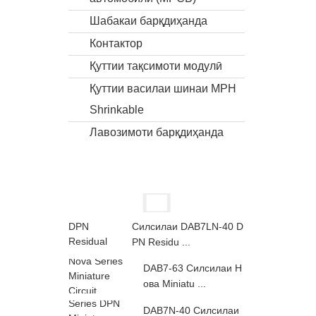
Шабакаи барқдиҳанда
Контактор
Қуттии тақсимоти модулӣ
Қуттии василаи шинаи MPH
Shrinkable
Лавозимоти барқдиҳанда
Силсилаи DAB7LN-40 D
PN Residu ...
DAB7-63 Силсилаи Н
ова Miniatu ...
DAB7N-40 Силсилаи