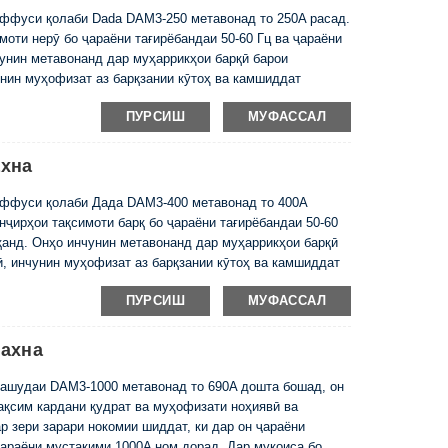
ффуси қолаби Dada DAM3-250 метавонад то 250A расад.
моти нерӯ бо ҷараёни тағирёбандаи 50-60 Гц ва ҷараёни
унин метавонанд дар муҳаррикҳои барқӣ барои
нин муҳофизат аз барқзании кӯтоҳ ва камшиддат
и DAM1, силсилаи DAM3 барои ҳаҷми хурдтар,
ПУРСИШ
МУФАССАЛ
ахна
ффуси қолаби Дада DAM3-400 метавонад то 400А
ҷирҳои тақсимоти барқ ​​бо ҷараёни тағирёбандаи 50-60
қанд. Онҳо инчунин метавонанд дар муҳаррикҳои барқӣ
, инчунин муҳофизат аз барқзании кӯтоҳ ва камшиддат
и DAM1, силсилаи DAM3 барои smal ...
ПУРСИШ
МУФАССАЛ
ахна
ашудаи DAM3-1000 метавонад то 690A дошта бошад, он
 тақсим кардани қудрат ва муҳофизати ноҳиявӣ ва
дар зери зарари нокомии шиддат, ки дар он ҷараёни
араёни мустақими 1000A ном дорад. Дар муқоиса бо