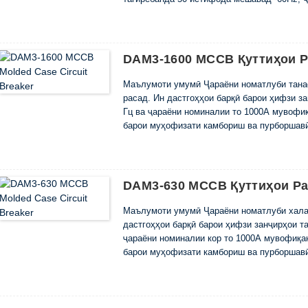
силсилаи DAM1, силсилаи DAM3 барои ҳаҷм
пешбинӣ шудааст, ки сарфаи беҳтарини эне
DAM3-1600 MCCB Қуттиҳои Р
Маълумоти умумӣ Ҷараёни номатлуби тана
расад. Ин дастгоҳҳои барқӣ барои ҳифзи зан
Гц ва ҷараёни номиналии то 1000А мувофи
барои муҳофизати камбориш ва пурборшавӣ
истифода шаванд. Дар муқоиса бо силсила
DAM3-630 MCCB Қуттиҳои Р
Маълумоти умумӣ Ҷараёни номатлуби халақ
дастгоҳҳои барқӣ барои ҳифзи занҷирҳои тақ
ҷараёни номиналии кор то 1000А мувофиқа
барои муҳофизати камбориш ва пурборшавӣ
истифода шаванд. Дар автоматикҳо хусусия