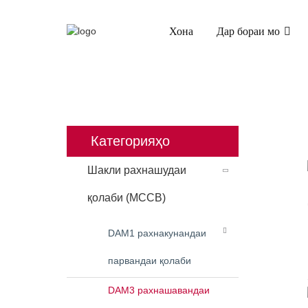
Хона
Дар бораи мо
ХОНА
МАҲСУЛОТ
ШАК
Категорияҳо
Шакли рахнашудаи
қолаби (MCCB)
DAM1 рахнакунандаи
парвандаи қолаби
DAM3 рахнашавандаи