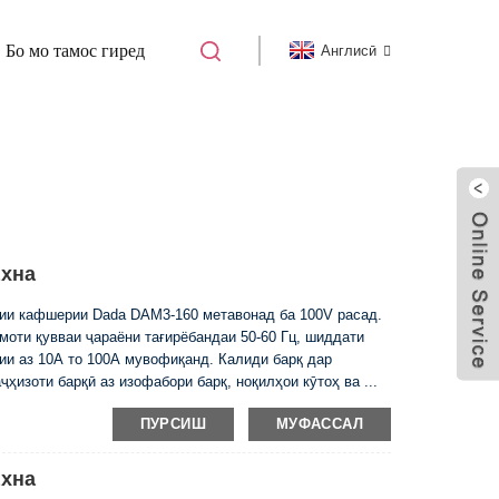
Бо мо тамос гиред
Англисӣ
РАХНАШАВАНДАИ ПАРВАНДА
ахна
ии кафшерии Dada DAM3-160 метавонад ба 100V расад.
моти қувваи ҷараёни тағирёбандаи 50-60 Гц, шиддати
и аз 10А то 100А мувофиқанд. Калиди барқ ​​дар
ҳизоти барқӣ аз изофабори барқ, ноқилҳои кӯтоҳ ва ...
ПУРСИШ
МУФАССАЛ
ахна