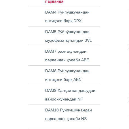
парванда
DAM4 Рӯйпӯшкунандаи
интиқоли барқ ​​DPX
DAM5 Рӯйпӯшкунандаи
муҳофизаткунандаи 3VL
DAM7 рахнакунандаи
парвандаи қолаби ABE
DAM8 Рӯйпӯшкунандаи
интиқоли барқ ​​ABN
DAM9 Ҳалқаи кандашудаи
вайронкунандаи NF
DAM10 Рӯйпӯшкунандаи
парвандаи қолаби NS