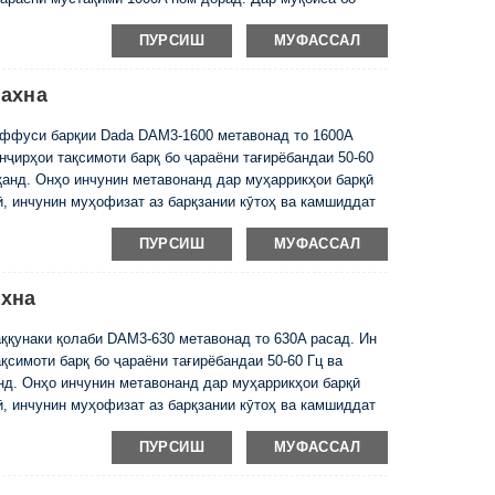
и хурдтар ва қобилияти баландтари шикастани он
ПУРСИШ
МУФАССАЛ
ргияро пешниҳод мекунад. Параметрҳои барқии DAM ...
ахна
ффуси барқии Dada DAM3-1600 метавонад то 1600A
ҷирҳои тақсимоти барқ ​​бо ҷараёни тағирёбандаи 50-60
қанд. Онҳо инчунин метавонанд дар муҳаррикҳои барқӣ
, инчунин муҳофизат аз барқзании кӯтоҳ ва камшиддат
и DAM1, силсилаи DAM3 барои см ...
ПУРСИШ
МУФАССАЛ
ахна
қунаки қолаби DAM3-630 метавонад то 630A расад. Ин
симоти барқ ​​бо ҷараёни тағирёбандаи 50-60 Гц ва
нд. Онҳо инчунин метавонанд дар муҳаррикҳои барқӣ
, инчунин муҳофизат аз барқзании кӯтоҳ ва камшиддат
тҳои ҳаҷми хурд, б баланд ...
ПУРСИШ
МУФАССАЛ