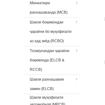
Миниатюри
рахнашаванда (MCB)
Шакли боқимондаи
ҷараёни бо муҳофизати
аз ҳад зиёд (RCBO)
Тозакунандаи ҷараёни
боқимонда (ELCB &
RCCB)
Шакли рахнашавии
замин (ELCB)
Шакли муҳофизати
автомобилӣ (MPCB)