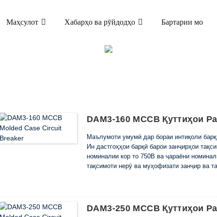
Маҳсулот
Хабарҳо ва рӯйдодҳо
Бартарии мо
МАҲСУЛОТ
ЛИ РАХНАШУДАИ ҚОЛАБИ (MCCB)
DAM3 
DAM3-160 MCCB Қуттиҳои Р
Маълумоти умумӣ дар бораи интиқоли барқ
Ин дастгоҳҳои барқӣ барои занҷирҳои тақси
номиналии кор то 750В ва ҷараёни номинали
тақсимоти нерӯ ва муҳофизати занҷир ва таҷ
DAM3-250 MCCB Қуттиҳои Р