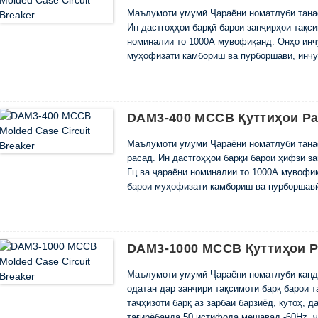
Маълумоти умумӣ Ҷараёни номатлуби тана
Ин дастгоҳҳои барқӣ барои занҷирҳои тақси
номиналии то 1000А мувофиқанд. Онҳо инч
муҳофизати камбориш ва пурборшавӣ, инчу
истифода шаванд. Дар муқоиса бо силсила
баландтар пешбинӣ шудааст ...
DAM3-400 MCCB Қуттиҳои Р
Маълумоти умумӣ Ҷараёни номатлуби тана
расад. Ин дастгоҳҳои барқӣ барои ҳифзи зан
Гц ва ҷараёни номиналии то 1000А мувофи
барои муҳофизати камбориш ва пурборшавӣ
истифода шаванд. Дар муқоиса бо силсила
DAM3-1000 MCCB Қуттиҳои Р
Маълумоти умумӣ Ҷараёни номатлуби канд
одатан дар занҷири тақсимоти барқ ​​барои
таҷҳизоти барқ ​​аз зарбаи барзиёд, кӯтоҳ, 
тағирёбанда 50 истифода мешавад -60Hz, ҷ