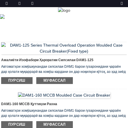
МАҲСУЛОТ
ХОНА
МАҲСУЛОТ
ШАКЛИ РАХНАШУДАИ
ҚОЛАБИ (MCCB)
Амалиёти Изофабори Ҳароратии Силсилаи DAM1-125
Автоматҳои хомӯшкунандаи силсилаи DAM1 барои гузаронидани ҷараён
дар ҳолати муқаррарӣ ва хомӯш кардани он дар ноқилҳои кӯтоҳ, аз ҳад зиёд
сарборӣ, кандашавии ғайри қобили қабул, инчунин ба кор даровардани
ПУРСИШ
МУФАССАЛ
қисмҳои занҷири электрикӣ пешбинӣ шудаанд. Онҳо барои истифода дар
воҳидҳои барқӣ пешбинӣ шудаанд, ки шиддати фаврии онҳо бо 400В барои
як ҷараёни номиналӣ аз 12,5 то 1600А маҳдуд аст.
Онҳо ба талаботҳои EN 60947-1, EN 60947-2 мувофиқат мекунанд
DAM1-160 MCCB Қуттиҳои Рахна
Автоматҳои хомӯшкунандаи силсилаи DAM1 барои гузаронидани ҷараён
дар ҳолати муқаррарӣ ва хомӯш кардани он дар ноқилҳои кӯтоҳ, аз ҳад зиёд
сарборӣ, кандашавии ғайри қобили қабул, инчунин ба кор даровардани
ПУРСИШ
МУФАССАЛ
қисмҳои занҷири электрикӣ пешбинӣ шудаанд. Онҳо барои истифода дар