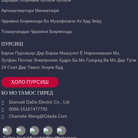
Автоматикатори Миниатюрӣ
Ҷараёни Боқимонда Бо Муҳофизати Аз Ҳад Зиёд
Тозакунандаи Ҷараёни Боқимонда
ПУРСИШ
Барои Пурсишҳо Дар Бораи Маҳсулот Ё Нархномаҳои Мо,
Лутфан Почтаи Электронии Худро Ба Мо Гузоред Ва Мо Дар Тӯли
24 Соат Дар Тамос Хоҳем Буд.
ҲОЛО ПУРСИШ
БО МО ТАМОС ГИРЕД
Шанхай DaDa Electric Co., Ltd.
0086-15167477792
Charlotte.weng@cdada.com