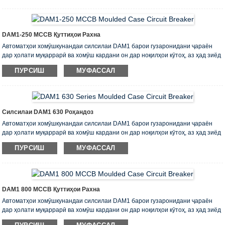
воҳидҳои барқӣ пешбинӣ шудаанд, ки шиддати фаврии онҳо бо 400В барои
як ҷараёни номиналӣ аз 12,5 то 1600А маҳдуд аст.
Онҳо ба талаботҳои EN 60947-1, EN 60947-2 мувофиқат мекунанд
DAM1-250 MCCB Қуттиҳои Рахна
Автоматҳои хомӯшкунандаи силсилаи DAM1 барои гузаронидани ҷараён
дар ҳолати муқаррарӣ ва хомӯш кардани он дар ноқилҳои кӯтоҳ, аз ҳад зиёд
сарборӣ, кандашавии ғайри қобили қабул, инчунин ба кор даровардани
ПУРСИШ
МУФАССАЛ
қисмҳои занҷири электрикӣ пешбинӣ шудаанд. Онҳо барои истифода дар
воҳидҳои барқӣ пешбинӣ шудаанд, ки шиддати фаврии онҳо бо 400В барои
як ҷараёни номиналӣ аз 12,5 то 1600А маҳдуд аст.
Онҳо ба талаботҳои EN 60947-1, EN 60947-2 мувофиқат мекунанд.
Силсилаи DAM1 630 Роҳандоз
Автоматҳои хомӯшкунандаи силсилаи DAM1 барои гузаронидани ҷараён
дар ҳолати муқаррарӣ ва хомӯш кардани он дар ноқилҳои кӯтоҳ, аз ҳад зиёд
сарборӣ, кандашавии ғайри қобили қабул, инчунин ба кор даровардани
ПУРСИШ
МУФАССАЛ
қисмҳои занҷири электрикӣ пешбинӣ шудаанд. Онҳо барои истифода дар
воҳидҳои барқӣ пешбинӣ шудаанд, ки шиддати фаврии онҳо бо 400В барои
як ҷараёни номиналӣ аз 12,5 то 1600А маҳдуд аст.
Онҳо ба талаботҳои EN 60947-1, EN 60947-2 мувофиқат мекунанд.
DAM1 800 MCCB Қуттиҳои Рахна
Автоматҳои хомӯшкунандаи силсилаи DAM1 барои гузаронидани ҷараён
дар ҳолати муқаррарӣ ва хомӯш кардани он дар ноқилҳои кӯтоҳ, аз ҳад зиёд
сарборӣ, кандашавии ғайри қобили қабул, инчунин ба кор даровардани