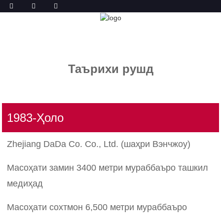
ТАЪРИХ
ХОНА
ТАЪРИХ
Таърихи рушд
1983-Ҳоло
Zhejiang DaDa Co. Co., Ltd. (шаҳри Вэнчжоу)
Масоҳати замин 3400 метри мураббаъро ташкил
медиҳад
Масоҳати сохтмон 6,500 метри мураббаъро