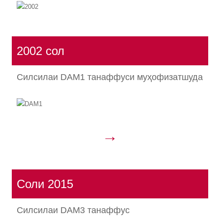
2002 сол
Силсилаи DAM1 танаффуси муҳофизатшуда
→
Соли 2015
Силсилаи DAM3 танаффус