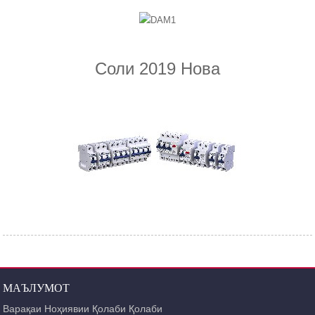
Соли 2019 Нова
МАЪЛУМОТ
Варақаи Ноҳиявии Қолаби Қолаби