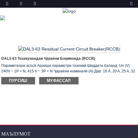
МАҲСУЛОТ
ХОНА
МАҲСУЛОТ
ТОЗАКУНАНДАИ ҶАРАЁНИ
БОҚИМОНДА (ELCB & RCCB)
DAL3-63
ТОЗАКУНАНДАИ ҶАРАЁНИ БОҚИМОНДА
DAL3-63 Тозакунандаи Ҷараёни Боқимонда (RCCB)
Параметрҳои асосӣ Арзиши параметри техникӣ Шиддати баланд: Un (V)
240V ~ 1P + N, 415 V ~ 3P + N Ҷараёни номиналӣ (A) Дар: 16 A, 20 A, 25 A, 32
A, A, 40 то 50 A , 63 A Ҷараёни боқимондаи кории боқимонда I (A): 0.03,0.1,0.3
ПУРСИШ
МУФАССАЛ
Шумораи 1 p + N, 3 p + N AC, навъи мувофиқи ҳолати корӣ бо dc shunt
Таъхири навъи S навъи Баҳои маҳдуд ҳозираи Inc (A): 6000 Номгӯи
маҳдудкунандаи боқимондаи ҷараёни кӯтоҳи кӯтоҳ I c (A): 6000
Коммутатсионӣ ва иқтидори шикастани Im (A): 500 (Дар 50A) ...
МАЪЛУМОТ