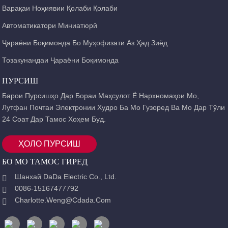
Варақаи Ноҳиявии Қолаби Қолаби
Автоматикатори Миниатюрӣ
Ҷараёни Боқимонда Бо Муҳофизати Аз Ҳад Зиёд
Тозакунандаи Ҷараёни Боқимонда
ПУРСИШ
Барои Пурсишҳо Дар Бораи Маҳсулот Ё Нархномаҳои Мо,
Лутфан Почтаи Электронии Худро Ба Мо Гузоред Ва Мо Дар Тӯли
24 Соат Дар Тамос Хоҳем Буд.
ҲОЛО ПУРСИШ
БО МО ТАМОС ГИРЕД
Шанхай DaDa Electric Co., Ltd.
0086-15167477792
Charlotte.weng@cdada.com