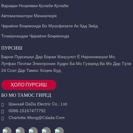
Варақаи Ноҳиявии Қолаби Қолаби
Автоматикатори Миниатюрӣ
Ҷараёни Боқимонда Бо Муҳофизати Аз Ҳад Зиёд
Тозакунандаи Ҷараёни Боқимонда
ПУРСИШ
Барои Пурсишҳо Дар Бораи Маҳсулот Ё Нархномаҳои Мо,
Лутфан Почтаи Электронии Худро Ба Мо Гузоред Ва Мо Дар Тӯли
24 Соат Дар Тамос Хоҳем Буд.
ҲОЛО ПУРСИШ
БО МО ТАМОС ГИРЕД
Шанхай DaDa Electric Co., Ltd.
0086-15167477792
Charlotte.weng@cdada.com