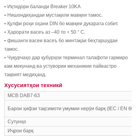
• Иқтидори баланди Breaker 10KA
• Нишондиҳандаи мустақили мавқеи тамос.
• Қулфи роҳи оҳани DIN бо мавқеи дукарата собит.
• Ҳарорати васеъ аз –40 то + 50 ° С.
• фишанги васеи васеъ бо минтақаи беҳтаршудаи
тамос.
• Чуқурчаҳо дар қубурҳои терминал талафоти гармиро
кам мекунанд ва устувории механикии пайвастро
тақвият медиҳанд.
Хусусиятҳои техникӣ
MCB DAB7-63
Барои ҳифзи тақсимоти умумии нерӯи барқ ​​(IEC / EN 60
Сутунҳо
Иҷрои барқ