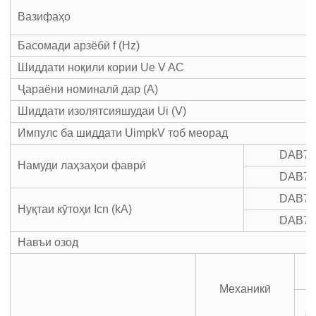
Вазифаҳо
Басомади арзёбӣ f (Hz)
Шиддати ноқили кории Ue V AC
Ҷараёни номиналӣ дар (A)
Шиддати изолятсияшудаи Ui (V)
Импулс ба шиддати UimpkV тоб меорад
DAB7-
Намуди лаҳзаҳои фаврӣ
DAB7-
DAB7-
Нуқтаи кӯтоҳи Icn (kA)
DAB7-
Навъи озод
Механикӣ
с