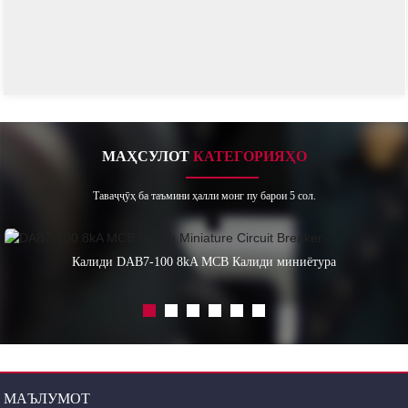
МАҲСУЛОТ
КАТЕГОРИЯҲО
Таваҷҷӯҳ ба таъмини ҳалли монг пу барои 5 сол.
Калиди DAB7-100 8kA MCB Калиди миниётура
МАЪЛУМОТ