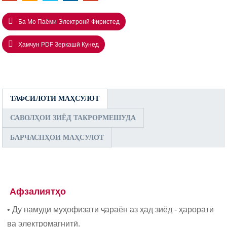
Ба Мо Паёми Электронӣ Фиристед
Ҳамчун PDF Зеркашӣ Кунед
ТАФСИЛОТИ МАҲСУЛОТ
САВОЛҲОИ ЗИЁД ТАКРОРМЕШУДА
БАРЧАСПҲОИ МАҲСУЛОТ
Афзалиятҳо
• Ду намуди муҳофизати ҷараён аз ҳад зиёд - ҳароратӣ
ва электромагнитӣ.