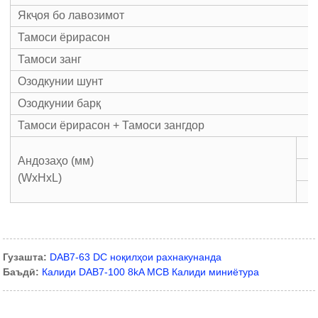
Якҷоя бо лавозимот
Тамоси ёрирасон
Тамоси занг
Озодкунии шунт
Озодкунии барқ
Тамоси ёрирасон + Тамоси зангдор
Андозаҳо (мм)
(WxHxL)
Гузашта:
DAB7-63 DC ноқилҳои рахнакунанда
Баъдӣ:
Калиди DAB7-100 8kA MCB Калиди миниётура