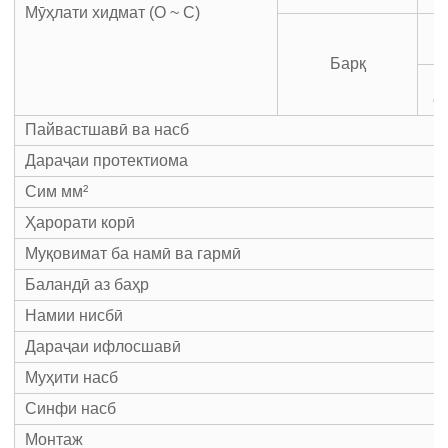
Мӯҳлати хидмат (O ~ C)
Барқ
с
Пайвастшавӣ ва насб
Дараҷаи протектиома
Сим мм²
Ҳарорати корӣ
Муқовимат ба намӣ ва гармӣ
Баландӣ аз баҳр
Намии нисбӣ
Дараҷаи ифлосшавӣ
Муҳити насб
Синфи насб
Монтаж