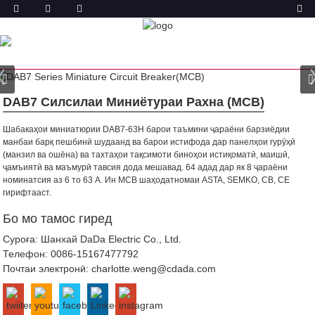
МАҲСУЛОТ
ХОНА
МАҲСУЛОТ
МИНИАТЮРИ
РАХНАШАВАНДА (MCB)
DAB7-63 ХОМӮШКУНАНДАИ
МИНИЁТУРА
DAB7 Силсилаи Миниётураи Рахна (MCB)
Шабакаҳои миниатюрии DAB7-63H барои таъмини ҷараёни барзиёдии
манбаи барқ ​​пешбинӣ шудаанд ва барои истифода дар панелҳои гурӯҳӣ
(манзил ва ошёна) ва тахтаҳои тақсимоти биноҳои истиқоматӣ, маишӣ,
ҷамъиятӣ ва маъмурӣ тавсия дода мешавад.
64 адад дар як 8 ҷараёни
номинатсия аз 6 то 63 A. Ин MCB шаҳодатномаи ASTA, SEMKO, CB, CE
гирифтааст.
Бо мо тамос гиред
Суроға: Шанхай DaDa Electric Co., Ltd.
Телефон:
0086-15167477792
Почтаи электронӣ:
charlotte.weng@cdada.com