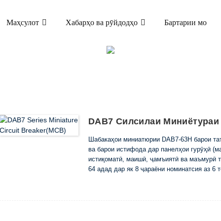
Маҳсулот
Хабарҳо ва рӯйдодҳо
Бартарии мо
МАҲСУЛОТ
АТЮРИ РАХНАШАВАНДА (MCB)
DAB7-63 
DAB7 Силсилаи Миниётураи 
Шабакаҳои миниатюрии DAB7-63H барои таъ
ва барои истифода дар панелҳои гурӯҳӣ (м
истиқоматӣ, маишӣ, ҷамъиятӣ ва маъмурӣ 
64 адад дар як 8 ҷараёни номинатсия аз 
гирифтааст.