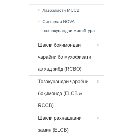
Лавозимоти MCCB
Силсилаи NOVA
рахнакунандаи миниётура
Шакли боқимондаи
ҷараёни бо муҳофизати
аз ҳад зиёд (RCBO)
Тозакунандаи ҷараёни
боқимонда (ELCB &
RCCB)
Шакли рахнашавии
замин (ELCB)