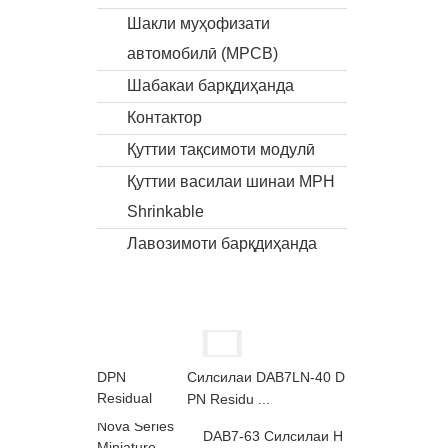
Шакли муҳофизати
автомобилӣ (MPCB)
Шабакаи барқдиҳанда
Контактор
Қуттии тақсимоти модулӣ
Қуттии василаи шинаи MPH
Shrinkable
Лавозимоти барқдиҳанда
Силсилаи DAB7LN-40 D
PN Residu ...
DAB7-63 Силсилаи Н