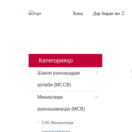
Хона
Дар бораи мо
ХОНА
МАҲСУЛОТ
МИНИ
Категорияҳо
Шакли рахнашудаи
қолаби (MCCB)
Миниатюри
рахнашаванда (MCB)
C45 Миниатюри
рахнашаванда