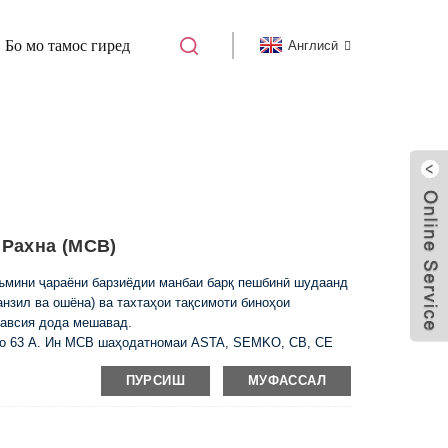
Бо мо тамос гиред
Англисӣ
ХОМӮШКУНАНДАИ МИНИЁТУРА
Рахна (MCB)
мини ҷараёни барзиёдии манбаи барқ ​​пешбинӣ шудаанд
анзил ва ошёна) ва тахтаҳои тақсимоти биноҳои
тавсия дода мешавад.
6 то 63 A. Ин MCB шаҳодатномаи ASTA, SEMKO, CB, CE
ПУРСИШ
МУФАССАЛ