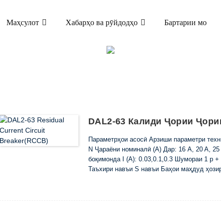
Маҳсулот
Хабарҳо ва рӯйдодҳо
Бартарии мо
МАҲСУЛОТ
АРАЁНИ БОҚИМОНДА (ELCB & RCCB)
DAL2
DAL2-63 Калиди Ҷории Ҷории 
Параметрҳои асосӣ Арзиши параметри техни
N Ҷараёни номиналӣ (A) Дар: 16 A, 20 A, 25 
боқимонда I (A): 0.03,0.1,0.3 Шумораи 1 p 
Таъхири навъи S навъи Баҳои маҳдуд ҳозир
ҷараёни кӯтоҳи кӯтоҳ I c (A): 6000 Коммутат