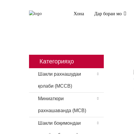
Хона
Дар бораи мо
ХОНА
МАҲСУЛОТ
ТОЗАКУНАНДАИ Ҷ
Категорияҳо
Шакли рахнашудаи
қолаби (MCCB)
Миниатюри
рахнашаванда (MCB)
Шакли боқимондаи