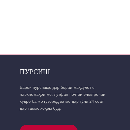
ПУРСИШ
Барои пурсишҳо дар бораи маҳсулот ё
нархномаҳои мо, лутфан почтаи электронии
худро ба мо гузоред ва мо дар тӯли 24 соат
дар тамос хоҳем буд.