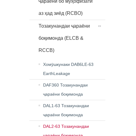
ҷараёни бо муҳофизати
аз ҳад зиёд (RCBO)
Тозакунандаи ҷараёни
боқимонда (ELCB &
RCCB)
Хомӯшкунаки DAB6LE-63
EarthLeakage
DAF360 Тозакунандаи
ҷараёни боқимонда
DAL1-63 Тозакунандаи
ҷараёни боқимонда
DAL2-63 Тозакунандаи
ҷараёни боқимонда