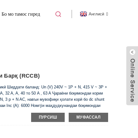
Бо мо тамос гиред
Англисӣ
-63 ТОЗАКУНАНДАИ ҶАРАЁНИ БОҚИМОНДА
Барқ ​​(RCCB)
кӣ Шиддати баланд: Un (V) 240V ~ 1P + N, 415 V ~ 3P +
A, 32 A, A, 40 то 50 A , 63 A Ҷараёни боқимондаи кории
+ N, 3 p + N AC, навъи мувофиқи ҳолати корӣ бо dc shunt
аи Inc (A): 6000 Номгӯи маҳдудкунандаи боқимондаи
сионӣ ва иқтидори шикастани Im (A): 500 (Дар 50A) ...
ПУРСИШ
МУФАССАЛ