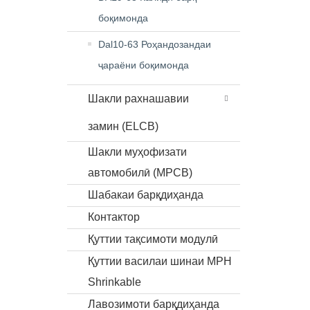
боқимонда
Dal10-63 Роҳандозандаи
ҷараёни боқимонда
Шакли рахнашавии
замин (ELCB)
Шакли муҳофизати
автомобилӣ (MPCB)
Шабакаи барқдиҳанда
Контактор
Қуттии тақсимоти модулӣ
Қуттии василаи шинаи MPH
Shrinkable
Лавозимоти барқдиҳанда