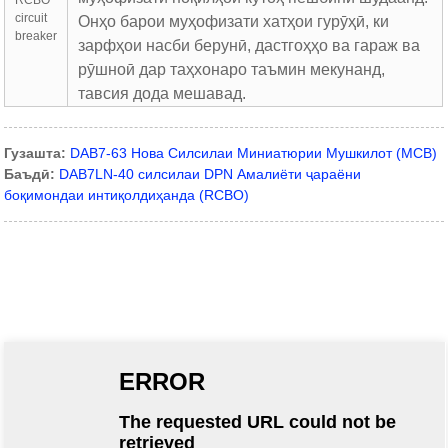
Онҳо барои муҳофизати хатҳои гурӯҳӣ, ки
зарфҳои насби берунӣ, дастгоҳҳо ва гараж ва
рӯшноӣ дар таҳхонаро таъмин мекунанд,
тавсия дода мешавад.
Гузашта:
DAB7-63 Нова Силсилаи Миниатюрии Мушкилот (MCB)
Баъдӣ:
DAB7LN-40 силсилаи DPN Амалиёти ҷараёни
боқимондаи интиқолдиҳанда (RCBO)