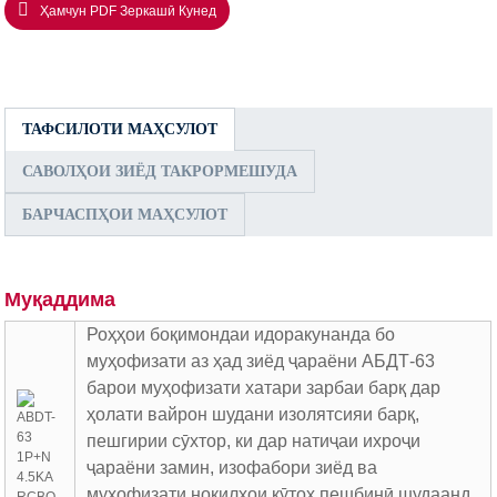
Ҳамчун PDF Зеркашӣ Кунед
ТАФСИЛОТИ МАҲСУЛОТ
САВОЛҲОИ ЗИЁД ТАКРОРМЕШУДА
БАРЧАСПҲОИ МАҲСУЛОТ
Муқаддима
Роҳҳои боқимондаи идоракунанда бо
муҳофизати аз ҳад зиёд ҷараёни АБДТ-63
барои муҳофизати хатари зарбаи барқ ​​дар
ҳолати вайрон шудани изолятсияи барқ,
пешгирии сӯхтор, ки дар натиҷаи ихроҷи
ҷараёни замин, изофабори зиёд ва
муҳофизати ноқилҳои кӯтоҳ пешбинӣ шудаанд.