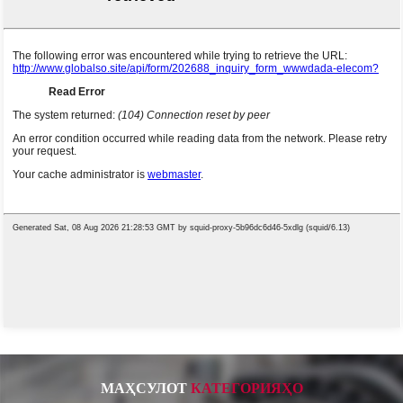
МАҲСУЛОТ
КАТЕГОРИЯҲО