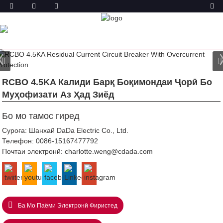
МАҲСУЛОТ
ХОНА
МАҲСУЛОТ
ШАКЛИ БОҚИМОНДАИ
ҶАРАЁНИ БО МУҲОФИЗАТИ АЗ ҲАД ЗИЁД (RCBO)
АБДТ-63 RCBO
RCBO 4.5KA Калиди Барқ ​​боқимондаи Ҷорӣ Бо
Муҳофизати Аз Ҳад Зиёд
Бо мо тамос гиред
Суроға: Шанхай DaDa Electric Co., Ltd.
Телефон:
0086-15167477792
Почтаи электронӣ:
charlotte.weng@cdada.com
Ба Мо Паёми Электронӣ Фиристед