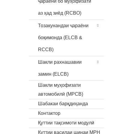
ҷараёни бо муҳофизати
аз ҳад зиёд (RCBO)
Тозакунандаи ҷараёни
боқимонда (ELCB &
RCCB)
Шакли рахнашавии
замин (ELCB)
Шакли муҳофизати
автомобилӣ (MPCB)
Шабакаи барқдиҳанда
Контактор
Қуттии тақсимоти модулӣ
Қуттии василаи шинаи MPH