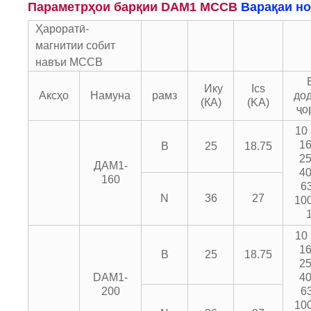
Параметрҳои барқии DAM1 MCCB
Варақаи но
Ҳароратӣ-
магнитии собит
навъи MCCB
Ику
Ics
Аксҳо
Намуна
рамз
до
(КА)
(KA)
ҷо
10 
16
B
25
18.75
25
ДАМ1-
40
160
63
N
36
27
100
10 
16
B
25
18.75
25
DAM1-
40
200
63
100