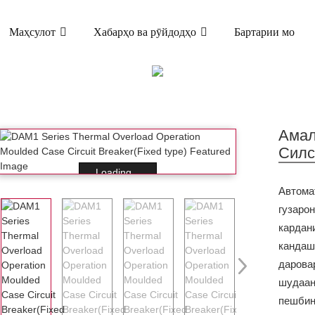
Маҳсулот
Хабарҳо ва рӯйдодҳо
Бартарии мо
МАҲСУЛОТ
УДАИ ҚОЛАБИ (MCCB)
DAM1 РАХНАКУНАН
ИЗОФАБОРИ ҲАРОРАТӢ НАМУДИ СОБИТ MCCB
Амал
Сил
Loading...
Автома
гузаро
кардани
кандаш
дарова
шудаан
пешбин