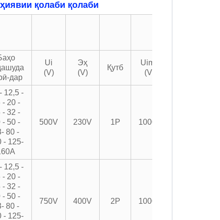
ҳиявии қолаби қолаби
Баҳо
Ui
Эҳ
Uimp
дашуда
Қутб
(V)
(V)
(V)
рӣ-дар
- 12,5 -
 - 20 -
 - 32 -
 - 50 -
500V
230V
1P
10000
- 80 -
 - 125-
160A
- 12,5 -
 - 20 -
 - 32 -
 - 50 -
750V
400V
2P
10000
- 80 -
 - 125-