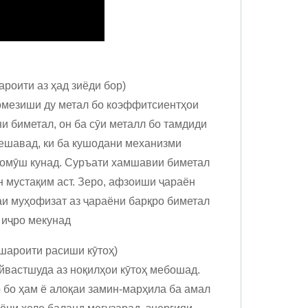
роити аз ҳад зиёди бор)
 омезиши ду метал бо коэффитсиентҳои
ни биметал, он ба сӯи металл бо тамдиди
мешавад, ки ба кушодани механизми
хомӯш кунад. Суръати хамшавии биметал
 мустақим аст. Зеро, афзоиши ҷараён
и муҳофизат аз ҷараёни барқро биметал
 иҷро мекунад
шароити расиши кӯтоҳ)
йвастшуда аз ноқилҳои кӯтоҳ мебошад.
 бо ҳам ё алоқаи замин-марҳила ба амал