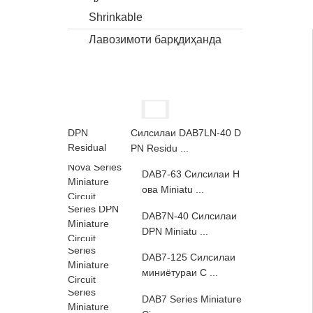
Shrinkable
Лавозимоти барқдиҳанда
Силсилаи DAB7LN-40 D
PN Residu ...
DAB7-63 Силсилаи Н
ова Miniatu ...
DAB7N-40 Силсилаи
DPN Miniatu ...
DAB7-125 Силсилаи
миниётураи C ...
DAB7 Series Miniature