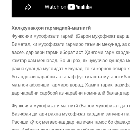
Халқкунакҳои гармидиҳӣ-магнитӣ
Функсияи муҳофизати гармӣ: (Барои муҳофизат дар ша
Биметал, ки муҳофизати гармиро таъмин мекунад, аз
васеъ дар зери гармӣ иборат аст. Ҳангоми гарм карда
камтар хам мешавад. Бо ин роҳ, як чуқурчае кушода 
рахнакунанда мусоидат мекунад, то ки корношоямро 
бо андозаи ҷараёни аз танаффус гузашта мутаносибан
маънои афзоиши гармиро дорад. Ҳамин тариқ, вазифа
дар ҷараёни сарборӣ аз ҷараёни номиналӣ баландтар
Функсияи муҳофизати магнитӣ (Барои муҳофизат дар 
Вазифаи дигари рахна муҳофизат кардани занҷири па
Расиши кӯтоҳ метавонад дар натиҷаи тамос бо фазаҳо