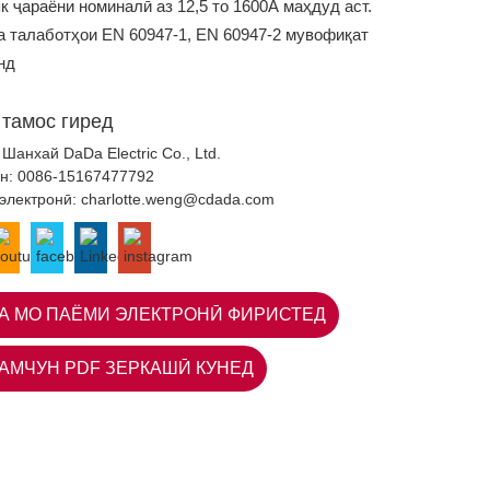
к ҷараёни номиналӣ аз 12,5 то 1600А маҳдуд аст.
а талаботҳои EN 60947-1, EN 60947-2 мувофиқат
нд
 тамос гиред
 Шанхай DaDa Electric Co., Ltd.
н:
0086-15167477792
 электронӣ:
charlotte.weng@cdada.com
А МО ПАЁМИ ЭЛЕКТРОНӢ ФИРИСТЕД
АМЧУН PDF ЗЕРКАШӢ КУНЕД