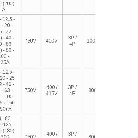
0 (200)
А
- 12,5 -
 - 20 -
5 - 32
) - 40 -
3P /
750V
400V
10000
0 - 63
4P
) - 80 -
100 -
125A
- 12,5-
20 - 25
2 - 40 -
400 /
3P /
 - 63 -
750V
8000
415V
4P
 - 100
5 - 160
150) А
 - 80-
0-125 -
0 (180)
400 /
3P /
- 200
750V
8000