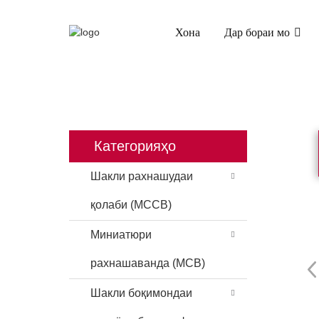
Хона
Дар бораи мо
ХОНА
МАҲСУЛОТ
ШАКЛИ РАХНАШ
Категорияҳо
Шакли рахнашудаи
қолаби (MCCB)
Миниатюри
рахнашаванда (MCB)
Шакли боқимондаи