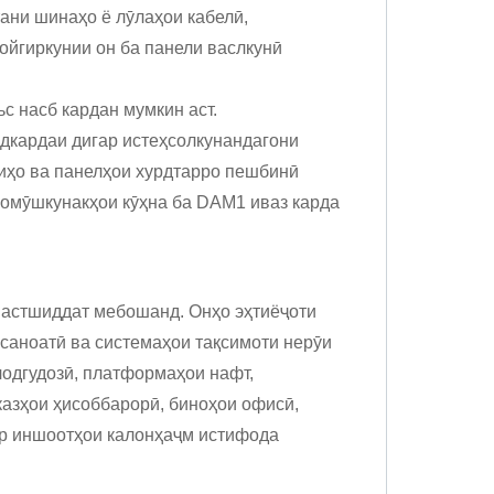
тани шинаҳо ё лӯлаҳои кабелӣ,
ойгиркунии он ба панели васлкунӣ
ьс насб кардан мумкин аст.
одкардаи дигар истеҳсолкунандагони
тиҳо ва панелҳои хурдтарро пешбинӣ
 хомӯшкунакҳои кӯҳна ба DAM1 иваз карда
астшиддат мебошанд. Онҳо эҳтиёҷоти
 саноатӣ ва системаҳои тақсимоти нерӯи
улодгудозӣ, платформаҳои нафт,
казҳои ҳисоббарорӣ, биноҳои офисӣ,
ар иншоотҳои калонҳаҷм истифода