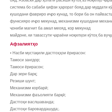
ояд. Азбаски дар ҳолати расиши кӯтоҳ аз ноқилҳо ҷар
система бо сабаби ҳифзи ҳарорат бояд дар муддати к
кушодани фавриро иҷро кунад, то бори ба он пайвастш
функсияро иҷро мекунад, механизми кушодани механик
ҷониби магнит ба амал меояд, кор мекунад
майдоне, ки тавассути ҷараёни ноқилҳои кӯтоҳ ба вуҷ
Афзалиятҳо
• Насби мустақили дастгоҳҳои ёрирасон:
Тамоси зангдор;
Тамоси ёрирасон;
Дар зери барқ;
Резиши шунт;
Механизми корбарӣ;
Механизми фаъолияти барқӣ;
Дастгоҳи васлшаванда;
Дастгоҳи баровардашуда;.