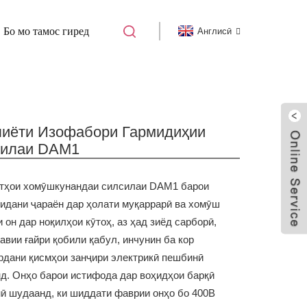
Бо мо тамос гиред
Англисӣ
ДАИ ПАРВАНДАИ ҚОЛАБИ
АМАЛИЁТИ
иёти Изофабори Гармидиҳии
силаи DAM1
тҳои хомӯшкунандаи силсилаи DAM1 барои
нидани ҷараён дар ҳолати муқаррарӣ ва хомӯш
 он дар ноқилҳои кӯтоҳ, аз ҳад зиёд сарборӣ,
авии ғайри қобили қабул, инчунин ба кор
рдани қисмҳои занҷири электрикӣ пешбинӣ
д. Онҳо барои истифода дар воҳидҳои барқӣ
ӣ шудаанд, ки шиддати фаврии онҳо бо 400В