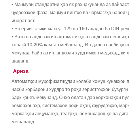
• Маҷмӯаи стандартии ҳар як рахнакунанда аз пайвас
ҷудосозҳои фаза, маҷмӯи винтҳо ва чормағзҳо барои ҷ
иборат аст.
• Бо ёрии тазиқи махсус 125 ва 160 ададро ба DIN-рел
• Вазн ва андозаи ин автоматикҳо аз андозаи пешниҳ
хонагӣ 10-20% камтар мебошанд. Ин далел насби қут
мекунад. Ғайр аз ин, андозаи хурд имкон медиҳад, ки
шаванд.
Ариза
Автоматҳои муҳофизатшудаи қолаби хомушкунакҳои п
насби корбарони хурдро то роҳи зеристгоҳҳои бузурги
барқ ​​қонеъ мекунанд. Онҳо одатан дар корхонаҳои п
беморхонаҳо, системаҳои роҳи оҳан, фурудгоҳҳо, мар
марказҳои анҷуманҳо, театрҳо, осмонхарошҳо ва диг
мешаванд.