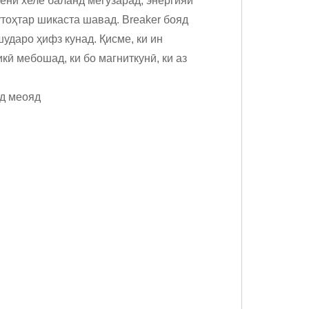
аёни хеле баланд мегузарад, энергияи
ӯтоҳтар шикаста шавад. Breaker бояд
ударо ҳифз кунад. Қисме, ки ин
ӣ мебошад, ки бо магниткунӣ, ки аз
уд меояд