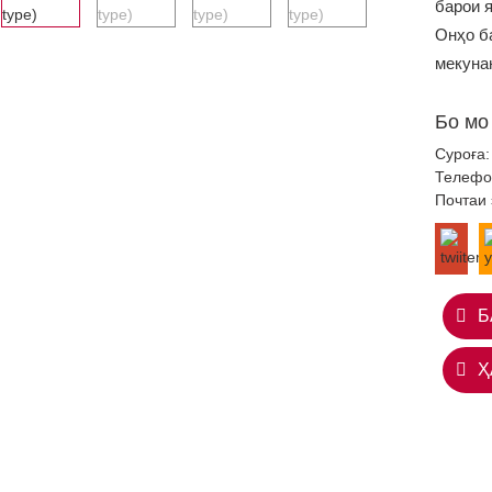
барои я
Онҳо б
мекуна
Бо мо
Суроға:
Телефо
Почтаи
Б
Ҳ